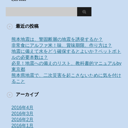
6,615 views
最近の投稿
熊本地震は、警固断層の地震を誘発するか？
非常食にアルファ米！味、賞味期限、作り方は？
地震に備えて水をどう確保するとよいか？ペットボト
ルの必要本数は？
必見！地震への備えのリスト、教科書的マニュアルby
東京都
熊本県地震で、二次災害を起こさないために気を付け
ること
アーカイブ
2016年4月
2016年3月
2016年2月
2016年1月