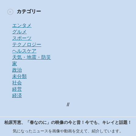
カテゴリー
エンタメ
グルメ
スポーツ
テクノロジー
ヘルスケア
天気・地震・防災
家
政治
未分類
社会
経営
経済
//
柏原芳恵、「春なのに」の映像の今と昔！今でも、キレイと話題！
気になったニュースを画像や動画を交えて、紹介しています。