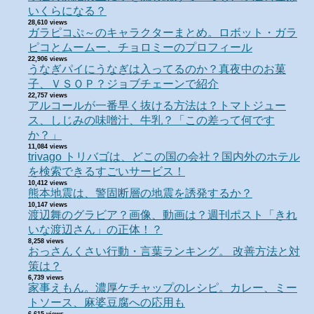
いくらになる？
28,610 views
ガラピコぷ～のキャラクターまとめ。ロボット・ガラ
ピコとムームー、チョロミーのプロフィール
22,906 views
うなぎパイにうなぎは入ってるのか？真夜中のお菓
子、ＶＳＯＰ？ジョブチェーンで紹介
22,757 views
アルコールが一番早く抜ける方法は？トマトジュー
ス、しじみの味噌汁、牛乳？「この差って何です
か？」
11,084 views
trivago トリバゴは、どこの国の会社？国内外のホテル
を検索できるすごいサービス！
10,412 views
熊本地震は、警固断層の地震を誘発するか？
10,147 views
渡辺舞のグラビア？画像、動画は？週刊ポスト「きれ
いな渡辺さん」の正体！？
8,258 views
おっさんくさい行動・言葉ランキング。 改善方法と対
策は？
6,739 views
家事えもん。濃厚ケチャップのレシピ。カレー、ミー
トソース、麻婆豆腐への応用も