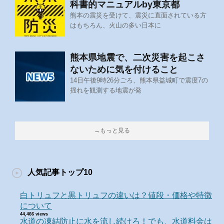
科書的マニュアルby東京都
熊本の震災を受けて、震災に直面されている方
はもちろん、火山の多い日本に
熊本県地震で、二次災害を起こさ
ないために気を付けること
14日午後9時26分ごろ、熊本県益城町で震度7の
揺れを観測する地震が発
→もっと見る
人気記事トップ10
白トリュフと黒トリュフの違いは？値段・価格や特徴
について
44,466 views
水道の凍結防止に水を流し続けろ！でも、水道料金は